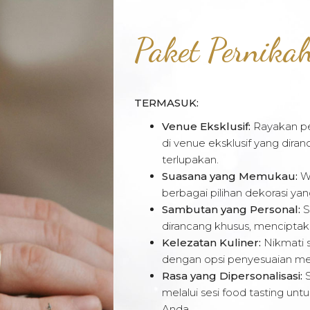
Paket Pernika
TERMASUK:
Venue Eksklusif:
Rayakan pe
di venue eksklusif yang di
terlupakan.
Suasana yang Memukau:
Wu
berbagai pilihan dekorasi yan
Sambutan yang Personal:
S
dirancang khusus, menciptak
Kelezatan Kuliner:
Nikmati 
dengan opsi penyesuaian men
Rasa yang Dipersonalisasi:
S
melalui sesi food tasting un
Anda.