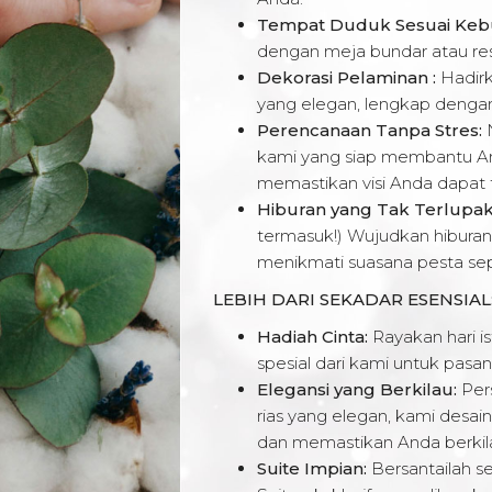
Tempat Duduk Sesuai Keb
dengan meja bundar atau rese
Dekorasi Pelaminan :
Hadir
yang elegan, lengkap denga
Perencanaan Tanpa Stres:
N
kami yang siap membantu An
memastikan visi Anda dapat
Hiburan yang Tak Terlupak
termasuk!) Wujudkan hibura
menikmati suasana pesta se
LEBIH DARI SEKADAR ESENSIAL
Hadiah Cinta:
Rayakan hari i
spesial dari kami untuk pasa
Elegansi yang Berkilau:
Per
rias yang elegan, kami desa
dan memastikan Anda berkilau
Suite Impian:
Bersantailah s