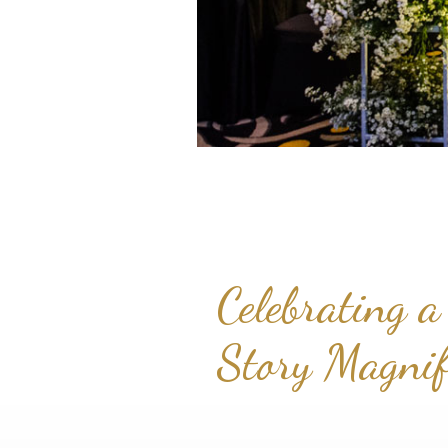
Celebrating a
Story Magnif