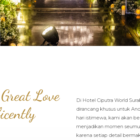
 Great Love
Di Hotel Ciputra World Sur
icently
dirancang khusus untuk And
hari istimewa, kami akan 
menjadikan momen seumur 
karena setiap detail bermak