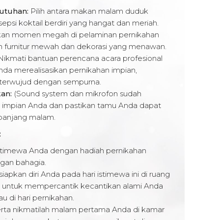
utuhan:
Pilih antara makan malam duduk
psi koktail berdiri yang hangat dan meriah.
kan momen megah di pelaminan pernikahan
n furnitur mewah dan dekorasi yang menawan.
ikmati bantuan perencana acara profesional
da merealisasikan pernikahan impian,
 terwujud dengan sempurna.
an:
(Sound system dan mikrofon sudah
n impian Anda dan pastikan tamu Anda dapat
panjang malam.
:
stimewa Anda dengan hadiah pernikahan
ngan bahagia.
siapkan diri Anda pada hari istimewa ini di ruang
in untuk mempercantik kecantikan alami Anda
 di hari pernikahan.
erta nikmatilah malam pertama Anda di kamar