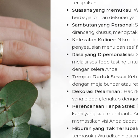
terlupakan.
Suasana yang Memukau:
Wu
berbagai pilihan dekorasi yan
Sambutan yang Personal:
S
dirancang khusus, menciptak
Kelezatan Kuliner:
Nikmati 
penyesuaian menu dan sesi f
Rasa yang Dipersonalisasi:
S
melalui sesi food tasting unt
dengan selera Anda.
Tempat Duduk Sesuai Keb
dengan meja bundar atau rese
Dekorasi Pelaminan :
Hadir
yang elegan, lengkap denga
Perencanaan Tanpa Stres:
N
kami yang siap membantu An
memastikan visi Anda dapat
Hiburan yang Tak Terlupak
termasuk!) Wujudkan hibura