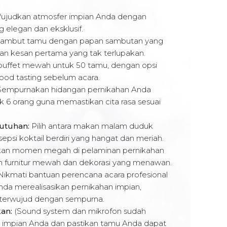
judkan atmosfer impian Anda dengan
g elegan dan eksklusif.
ambut tamu dengan papan sambutan yang
an kesan pertama yang tak terlupakan.
buffet mewah untuk 50 tamu, dengan opsi
ood tasting sebelum acara.
empurnakan hidangan pernikahan Anda
uk 6 orang guna memastikan cita rasa sesuai
utuhan:
Pilih antara makan malam duduk
psi koktail berdiri yang hangat dan meriah.
kan momen megah di pelaminan pernikahan
n furnitur mewah dan dekorasi yang menawan.
ikmati bantuan perencana acara profesional
da merealisasikan pernikahan impian,
 terwujud dengan sempurna.
an:
(Sound system dan mikrofon sudah
n impian Anda dan pastikan tamu Anda dapat