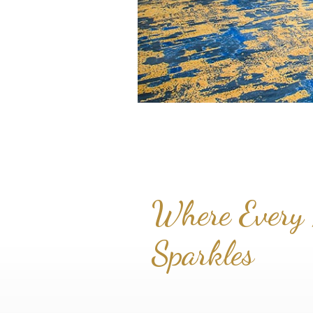
Where Every
Sparkles