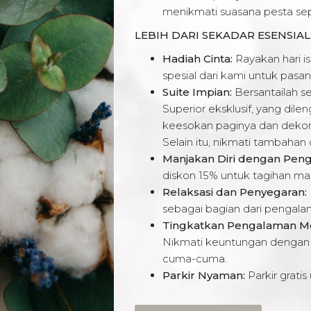
menikmati suasana pesta se
LEBIH DARI SEKADAR ESENSIAL
Hadiah Cinta:
Rayakan hari i
spesial dari kami untuk pasa
Suite Impian:
Bersantailah s
Superior eksklusif, yang dil
keesokan paginya dan dekor
Selain itu, nikmati tambaha
Manjakan Diri dengan Pen
diskon 15% untuk tagihan m
Relaksasi dan Penyegaran:
sebagai bagian dari pengala
Tingkatkan Pengalaman Me
Nikmati keuntungan dengan 
cuma-cuma.
Parkir Nyaman:
Parkir grati