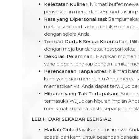
Kelezatan Kuliner:
Nikmati buffet mewah
penyesuaian menu dan sesi food tasting 
Rasa yang Dipersonalisasi:
Sempurnakan 
melalui sesi food tasting untuk 6 orang g
dengan selera Anda.
Tempat Duduk Sesuai Kebutuhan:
Pili
dengan meja bundar atau resepsi koktail 
Dekorasi Pelaminan :
Hadirkan momen m
yang elegan, lengkap dengan furnitur m
Perencanaan Tanpa Stres:
Nikmati bant
kami yang siap membantu Anda merealisa
memastikan visi Anda dapat terwujud d
Hiburan yang Tak Terlupakan:
(Sound s
termasuk!) Wujudkan hiburan impian And
menikmati suasana pesta sepanjang mal
LEBIH DARI SEKADAR ESENSIAL:
Hadiah Cinta:
Rayakan hari istimewa And
spesial dari kami untuk pasangan bahagia