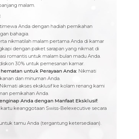
panjang malam.
:
stimewa Anda dengan hadiah pernikahan
ngan bahagia.
erta nikmatilah malam pertama Anda di kamar
engkapi dengan paket sarapan yang nikmat di
asi romantis untuk malam bulan madu Anda.
n diskon 30% untuk pemesanan kamar.
ghematan untuk Perayaan Anda:
Nikmati
akanan dan minuman Anda.
Nikmati akses eksklusif ke kolam renang kami
man pernikahan Anda.
nginap Anda dengan Manfaat Eksklusif:
kartu keanggotaan Swiss-Belexecutive secara
s untuk tamu Anda (tergantung ketersediaan).